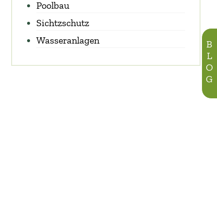
Poolbau
Sichtzschutz
Wasseranlagen
BLOG
015157726148