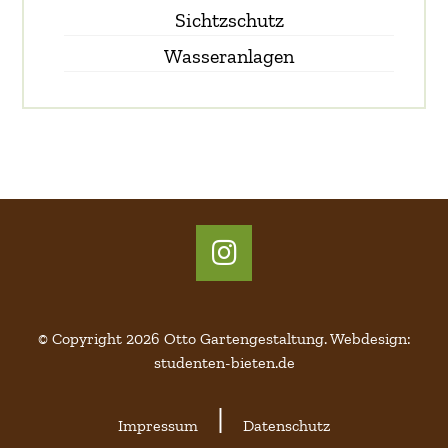
Sichtzschutz
Wasseranlagen
015157726148
015157726148
info@otto-gartengestaltung.de
info@otto-gartengestaltung.de
© Copyright 2026 Otto Gartengestaltung.
Webdesign
:
Kontakt
studenten-bieten.de
|
Impressum
Datenschutz