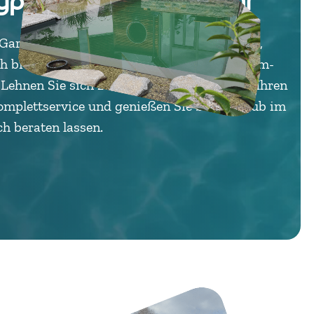
gpool in Augsburg wahr
 Gartenpool – ob klassischer Swimmingpool,
h bietet professionellen Poolbau mit Rundum-
. Lehnen Sie sich zurück und lassen Sie uns Ihren
Komplettservice und genießen Sie bald Urlaub im
h beraten lassen.