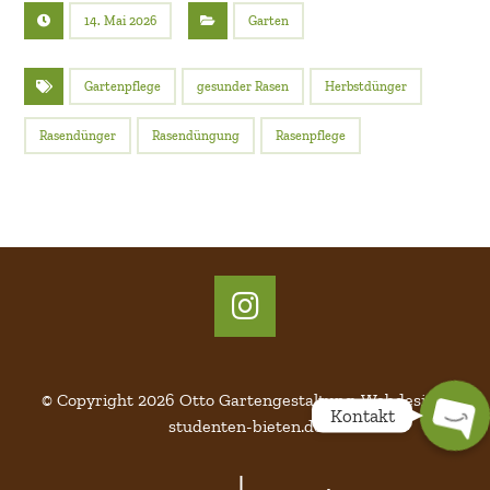
14. Mai 2026
Garten
Gartenpflege
gesunder Rasen
Herbstdünger
Rasendünger
Rasendüngung
Rasenpflege
015157726148
015157726148
info@otto-gartengestaltung.de
info@otto-gartengestaltung.de
© Copyright 2026 Otto Gartengestaltung.
Webdesign
:
Kontakt
studenten-bieten.de